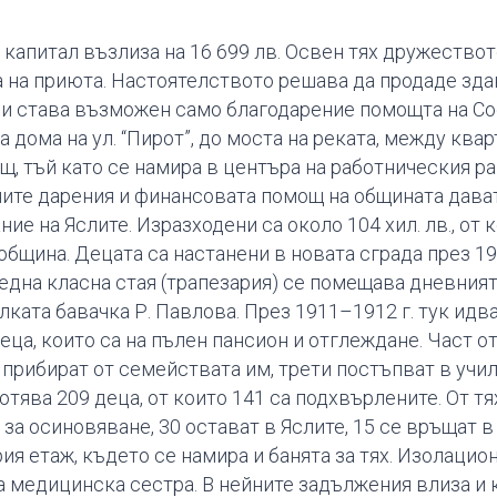
т капитал възлиза на 16 699 лв. Освен тях дружество
та на приюта. Настоятелството решава да продаде зда
ли става възможен само благодарение помощта на Со
 дома на ул. “Пирот”, до моста на реката, между квар
ящ, тъй като се намира в центъра на работническия р
ните дарения и финансовата помощ на общината дават
е на Яслите. Изразходени са около 104 хил. лв., от к
бщина. Децата са настанени в новата сграда през 191
 една класна стая (трапезария) се помещава дневният
елката бавачка Р. Павлова. През 1911–1912 г. тук идва
деца, които са на пълен пансион и отглеждане. Част 
 прибират от семействата им, трети постъпват в учи
ява 209 деца, от които 141 са подхвърлените. От тях
 за осиновяване, 30 остават в Яслите, 15 се връщат 
рия етаж, където се намира и банята за тях. Изолацио
на медицинска сестра. В нейните задължения влиза и