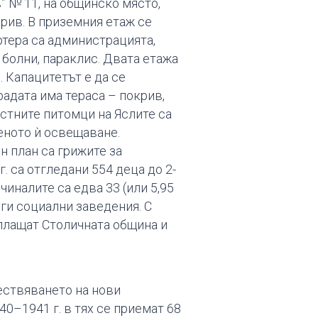
” № 11, на общинско място,
крив. В приземния етаж се
ртера са администрацията,
 болни, параклис. Двата етажа
. Капацитетът е да се
радата има тераса – покрив,
ъстните питомци на Яслите са
веното ѝ освещаване.
 план са грижите за
. са отгледани 554 деца до 2-
чиналите са едва 33 (или 5,95
уги социални заведения. С
аплащат Столичната община и
ествяването на нови
40–1941 г. в тях се приемат 68