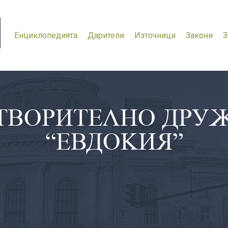
Енциклопедията
Дарители
Източници
Закони
З
ТВОРИТЕЛНО ДРУ
“ЕВДОКИЯ”