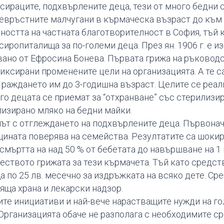
 сираците, подхвърлените деца, тези от много бедни
евръстните малчугани в кърмаческа възраст до към 
ността на частната благотворителност в София, тъй ка
сиропиталища за по-големи деца. През ян. 1906 г. е 
ано от Ефросина Бонева. Първата грижа на ръководс
иксирани променените цели на организацията. А те са
т раждането им до 3-годишна възраст. Целите се реа
него децата се приемат за “отхранване” със стерилиз
лизирано мляко на бедни майки.
мът с отглеждането на подхвърлените деца. Първона
бщината поверява на семейства. Резултатите са шоки
смъртта на над 50 % от бебетата до навършване на 1
еството грижата за тези кърмачета. Тъй като средст
 по 25 лв. месечно за издръжката на всяко дете. Ср
яща храна и лекарски надзор.
те инициативи и най-вече нарастващите нужди на го
 Организацията обаче не разполага с необходимите ср