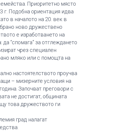
 семейства. Приоритетно място
3 г. Подобна ориентация идва
то в началото на 20. век в
избрано ново дружествено
твото е изработването на
: да “спомага” за отглеждането
лизират чрез специален
ирано мляко или с помощта на
чално настоятелството проучва
ращи – мизерните условия на
 година. Започват преговори с
вата не достигат, общината
ещу това дружеството ги
лемия град налагат
едства.