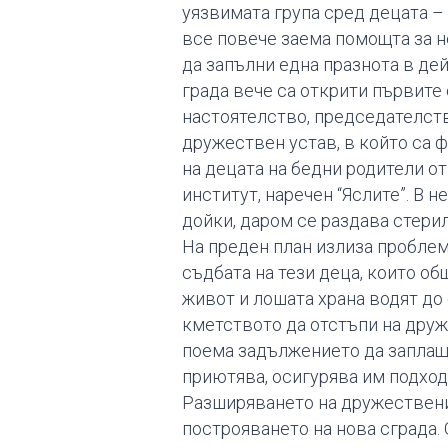
уязвимата група сред децата –
все повече заема помощта за н
да запълни една празнота в дей
града вече са открити първите 
настоятелство, председателств
дружествен устав, в който са ф
на децата на бедни родители о
институт, наречен “Яслите”. В 
дойки, даром се раздава стери
На преден план излиза пробле
съдбата на тези деца, които о
живот и лошата храна водят до 
кметството да отстъпи на друж
поема задължението да заплаща
приютява, осигурява им подход
Разширяването на дружествени
построяването на нова сграда.