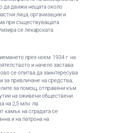
то да движи нещата около
частни лица, организации и
ома при съществуващата
лизира се лекарската
емането през ноем. 1934 г. на
оятелството и начело застава
ово се опитва да заинтересува
и за привличане на средства,
елите за помощ, отправяни към
 кутии на оживени обществени
 на 2,5 млн. лв.
т камък на сградата се
нна и на патрона на