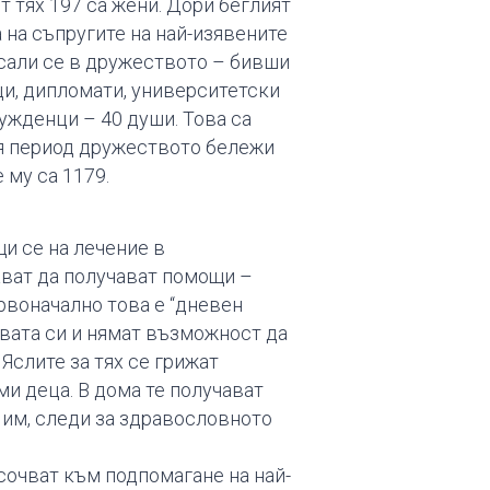
т тях 197 са жени. Дори беглият
 на съпругите на най-изявените
исали се в дружеството – бивши
и, дипломати, университетски
ужденци – 40 души. Това са
ия период дружеството бележи
 му са 1179.
щи се на лечение в
ват да получават помощи –
ървоначално това е “дневен
твата си и нямат възможност да
Яслите за тях се грижат
еми деца. В дома те получават
 им, следи за здравословното
сочват към подпомагане на най-