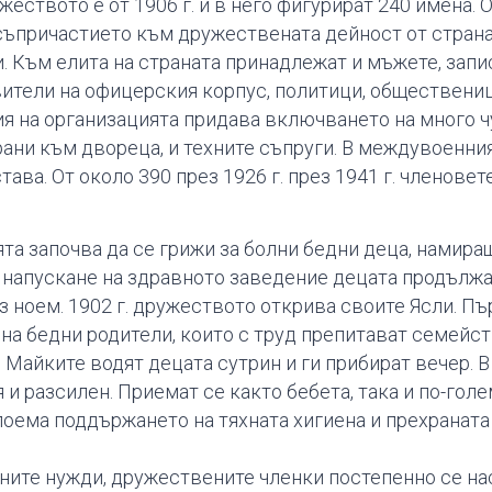
еството е от 1906 г. и в него фигурират 240 имена. О
съпричастието към дружествената дейност от страна
. Към елита на страната принадлежат и мъжете, зап
ители на офицерския корпус, политици, обществениц
 на организацията придава включването на много ч
рани към двореца, и техните съпруги. В междувоенн
ва. От около 390 през 1926 г. през 1941 г. членовете
та започва да се грижи за болни бедни деца, намира
 напускане на здравното заведение децата продължа
ез ноем. 1902 г. дружеството открива своите Ясли. П
 на бедни родители, които с труд препитават семейс
 Майките водят децата сутрин и ги прибират вечер. В 
я и разсилен. Приемат се както бебета, така и по-гол
 поема поддържането на тяхната хигиена и прехраната
ните нужди, дружествените членки постепенно се на