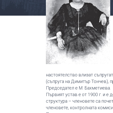
настоятелство влизат съпругат
(съпруга на Димитър Тончев), 
Председател е М. Бахметиева.
Първият устав е от 1900 г. и 
структура – членовете са поче
членовете, контролната комиси