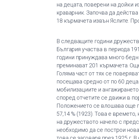
на децата, поверени на дойки и
краварник. Започва да действа 
18 кърмачета извън Яслите. П
В следващите години дружество
България участва в периода 19
години принуждава много бедни 
преминават 201 кърмачета. Още 
Голяма част от тях се поверяв
посещава средно от по 60 деца
мобилизациите и ангажирането 
според отчетите се движи в пор
Положението се влошава още п
57,14 % (1923). Това е времето,
на дружеството начело с предсе
необходимо да се построи нова,
това се заговаря през 1925 г.