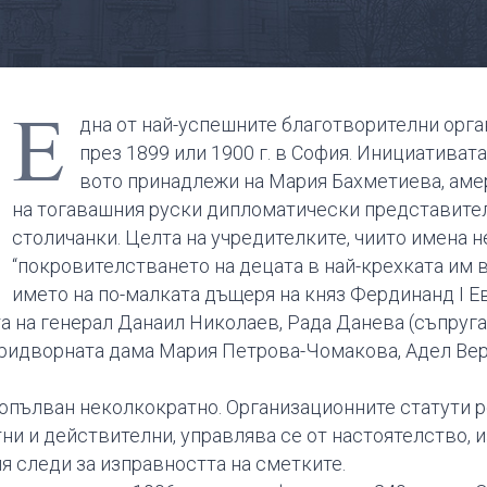
Е
дна от най-успешните благотворителни орга
през 1899 или 1900 г. в София. Инициативат
вото принадлежи на Мария Бахметиева, амер
на тогавашния руски дипломатически представител
столичанки. Целта на учредителките, чиито имена не
“покровителстването на децата в най-крехката им 
името на по-малката дъщеря на княз Фердинанд І Е
а на генерал Данаил Николаев, Рада Данева (съпруга
придворната дама Мария Петрова-Чомакова, Адел Вер
е допълван неколкократно. Организационните статути
тни и действителни, управлява се от настоятелство, 
я следи за изправността на сметките.