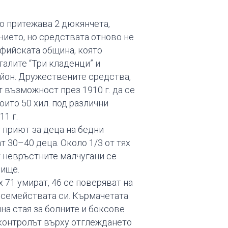
то притежава 2 дюкянчета,
нието, но средствата отново не
фийската община, която
талите “Три кладенци” и
айон. Дружествените средства,
 възможност през 1910 г. да се
оито 50 хил. под различни
1 г.
 приют за деца на бедни
т 30–40 деца. Около 1/3 от тях
от невръстните малчугани се
лище.
 71 умират, 46 се поверяват на
в семействата си. Кърмачетата
нна стая за болните и боксове
 контролът върху отглеждането