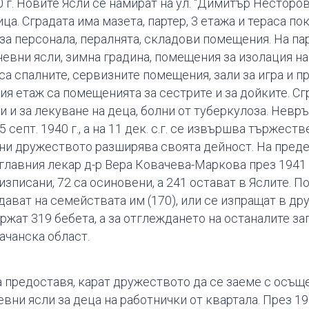
 г. Новите Ясли се намират на ул. “Димитър Несторов
ца. Сградата има мазета, партер, 3 етажа и тераса по
 за персонала, пералнята, складови помещения. На па
невни ясли, зимна градина, помещения за изо­лация на
са спалните, сервизните помещения, зали за игра и пр
тия етаж са помещенията за сестрите и за дойките. Сг
 и за лекуване на деца, болни от туберкулоза. Невр
 септ. 1940 г., а на 11 дек. с.г. се извършва тържест
и дружеството разширява своята дейност. На преден
главния лекар д-р Вера Ковачева-Маркова през 1941 г
изписани, 72 са осиновени, а 241 остават в Яслите. По
дават на семействата им (170), или се изпращат в др
жат 319 бебета, а за отглеждането на останалите з
ачанска област.
 предоставя, карат дружеството да се заеме с осъщ
вни ясли за деца на работнички от квартала. През 19