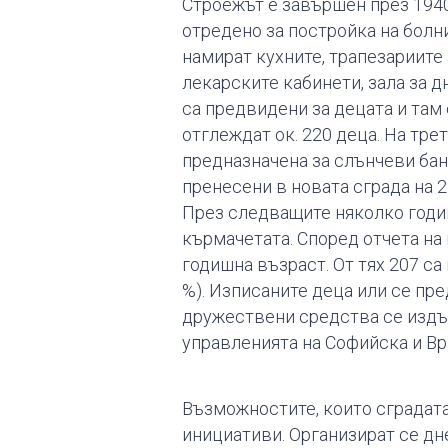
Строежът е завършен през 1940
отредено за постройка на болни
намират кухните, трапезариите
лекарските кабинети, зала за д
са предвидени за децата и там 
отглеждат ок. 220 деца. На тре
предназначена за слънчеви бани
пренесени в новата сграда на 25
През следващите няколко годин
кърмачетата. Според отчета на 
годишна възраст. От тях 207 са 
%). Изписаните деца или се пре
дружествени средства се издър
управ­ленията на Софийска и Вр
Възможностите, които сградата
инициативи. Организират се дне