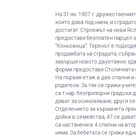
На 31 ян. 1907 г. дружествения
които дава под наем, и сграда
достигат. Строежът на нови Яс
предоставя безплатен парцел за
“Коньовица”. Теренът е подход
продажбата на сградата, събра
завърши новото двуетажно здани
форми предоставя Столичната о
На първия етаж в две спални и
родители. За тях се грижи учит
са т.нар. безпризорни градски 
дават за осиновяване, други се
Отделението за кърмачета приют
дойки в семейства, 47 се дават
са настанени в 4 спални на вто
няма. За бебетата се грижи ед