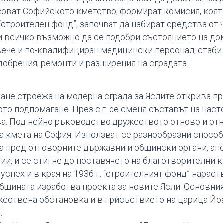
есоват Софийското кметство; формират комисия, коя
строителен фонд”, започват да набират средства от 
 всичко възможно да се подобри състоянието на д
вече и по-квалифициран медицински персонал, стаби
добрения, ремонти и разширения на сградата.
не строежа на модерна сграда за Яслите открива при
то подпомагане. През с.г. се сменя съставът на наст
а. Под нейно ръководство дружеството отново и отн
а кмета на София. Използват се разнообразни способ
та пред отговорните държавни и общински органи, ап
ции, и се стигне до поставянето на благотворителни
успех и в края на 1936 г. “строителният фонд” нараства
бщината изработва проекта за новите Ясли. Основния
ржествена обстановка и в присъствието на царица Йоа
.