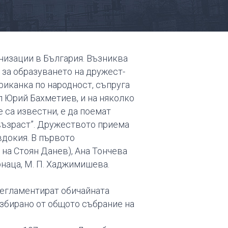
низации в България. Възниква
а за образуването на дружест­
иканка по народност, съпруга
 Юрий Бахметиев, и на няколко
 са известни, е да поемат
възраст”. Дружеството приема
вдокия. В първото
 на Стоян Данев), Ана Тончева
наца, М. П. Хаджимишева.
 регламентират обичайната
избирано от общото събрание на