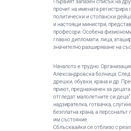
Първият запазен списък на друж
прочит на имената регистрира 
политически и стопански дейци
и настоящи министри, представ
професори. Особена физиономия
главно дипломати, лица, аташи
значително разширяване на съста
Началото е трудно. Организация
Александровска болница. След
дрешки, обувки, храна и др. Пр
приют, предназначен за децата
отгледат малолетните си деца”.
надзирателка, готвачка, слугин
безплатна храна, а персоналът
им състояние.
Сблъсквайки се отблизо с реал