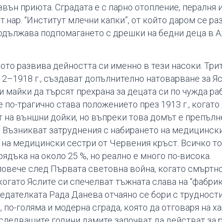
звън приюта. Сградата е с парно отопление, пералня 
т.нар. “Институт млечни капки”, от който даром се р
родължава подпомагането с дрешки на бедни деца в 
то развива дейността си именно в тези насоки. Трит
12–1918 г., създават допълнително натоварване за Я
майки да търсят прехрана за децата си по чужда раб
по-трагично става положението през 1913 г., когато 
ат на външни дойки, но въпреки това домът е препъл
. Възникват затруднения с набирането на медицинск
на медицински сестри от Червения кръст. Всичко то
ядъка на около 25 %, но реално е много по-висока.
овече след Първата световна война, когато смъртн
 когато Яслите си спечелват тъжната слава на “фаб­ри
дателката Рада Данева отчаяно се бори с трудностите
 по-голяма и модерна сграда, която да отговаря на ха
 В следващите години дамите започват да действат за