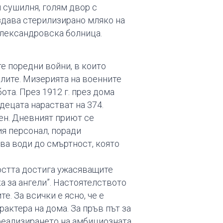
и сушилня, голям двор с
аздава стерилизирано мляко на
Александровска болница.
е поредни войни, в които
слите. Мизерията на военните
ота. През 1912 г. през дома
децата нарастват на 374.
нен. Дневният приют се
ия персонал, поради
ва води до смъртност, която
остта достига ужасяващите
ка за ангели”. Настоятелството
. За всички е ясно, че е
рактера на дома. За пръв път за
 реализирането на амбициозната