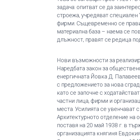
задача: опитват се да заинтер
строежа, учредяват специален “
фирми. Същевременно се прави
материална база – наема се по
длъжност, правят се редица по
Нови възможности за реализира
Наредбата закон за обществено
енергичната Йовка Д. Палавеев
с предложението за нова сград
като се започне с ходатайства
частни лица, фирми и организа
места. Усилията се увенчават с 
Архитектурното отделение на о
поставя на 20 май 1938 г. в тъ
организацията княгиня Евдокия