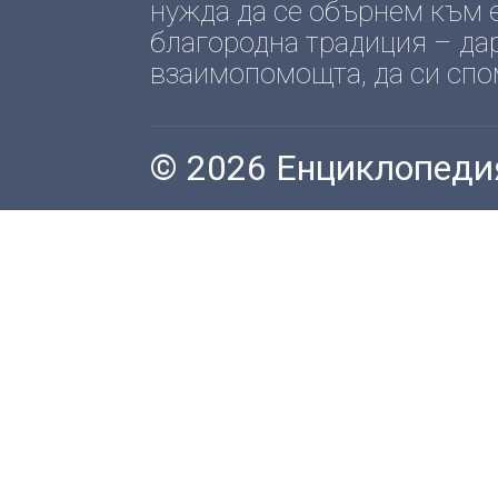
нужда да се обърнем към е
благородна традиция – да
взаимопомощта, да си спомн
© 2026 Енциклопеди