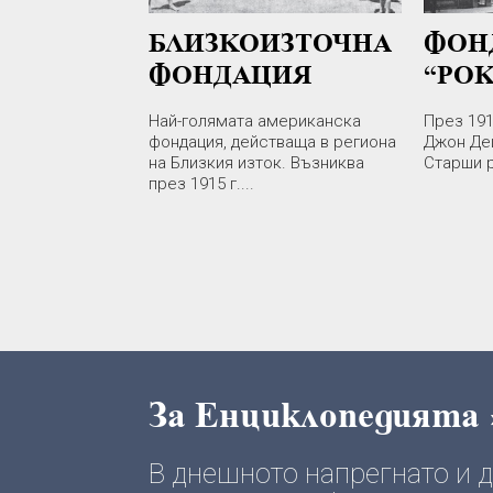
БЛИЗКОИЗТОЧНА
ФОН
ФОНДАЦИЯ
“РО
Най-голямата американска
През 191
фондация, действаща в региона
Джон Де
на Близкия изток. Възниква
Старши р
през 1915 г....
За Енциклопедията
В днешното напрегнато и