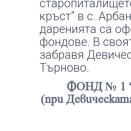
старопиталището
кръст” в с. Арба
даренията са оф
фондове. В своя
забравя Девиче
Търново.
ФОНД № 1
(при Девическа