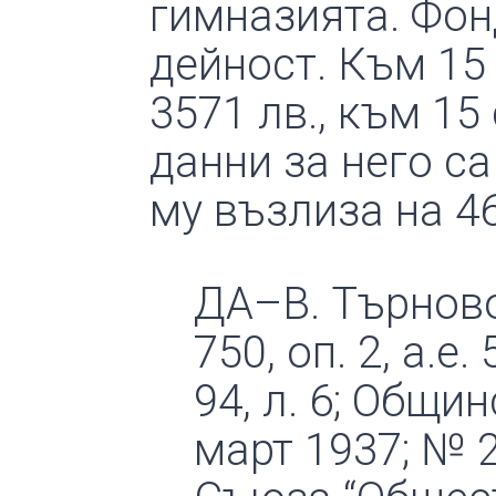
гимназията. Фон
дейност. Към 15 
3571 лв., към 15
данни за него са
му възлиза на 46
ДА–В. Търново, ф
750, оп. 2, а.е. 
94, л. 6; Общин
март 1937; № 2