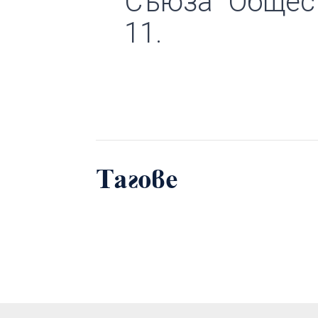
Съюза “Общест
11.
Тагове