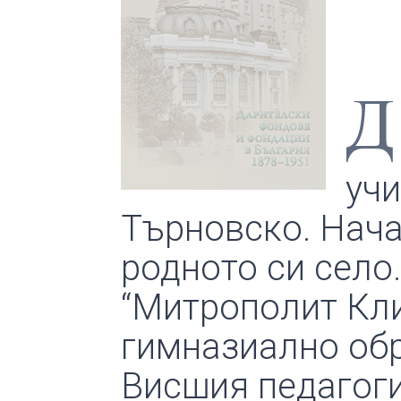
Д
учи
Търновско. Нача
родното си село
“Митрополит Кли
гимназиално обр
Висшия педагогич