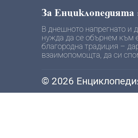
За Енциклопедията
В днешното напрегнато и
нужда да се обърнем към е
благородна традиция – да
взаимопомощта, да си спомн
© 2026 Енциклопеди