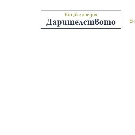
Енциклопедия
Дарителството
Ен
Много социално
безплат