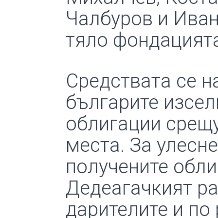
Чалбуров и Иван
тяло фондацията
Средствата се н
българите изсел
облигации срещу
места. За улесне
получените обли
Дедеагачкият ра
дарителите и по