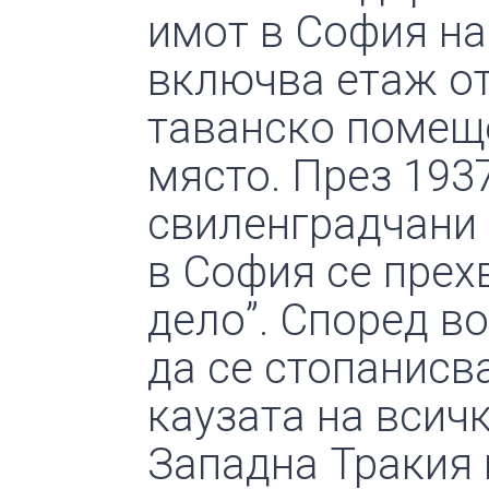
имот в София на
включва етаж от 
таванско помещ
място. През 193
свиленградчани 
в София се прех
дело”. Според в
да се стопанисв
каузата на всич
Западна Тракия 