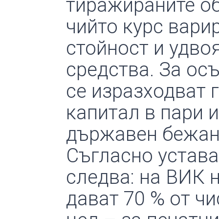
тиражираните об
чийто курс вари
стойност и удво
средства. За ос
се изразходват 
капитал в пари 
държавен бежан
Съгласно устава
следва: на ВИК 
дават 70 % от ч