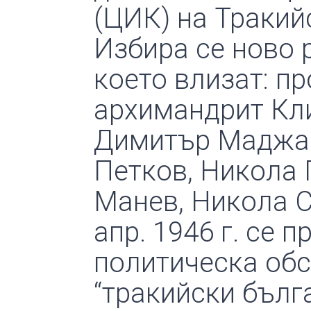
(ЦИК) на Тракийс
Избира се ново 
което влизат: п
архимандрит Кл
Димитър Маджар
Петков, Никола 
Манев, Никола С
апр. 1946 г. се 
политическа обс
“тракийски бълга