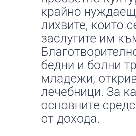
крайно нуждаещи
лихвите, които 
заслугите им къ
Благотворителн
бедни и болни т
младежи, открив
лечебници. За к
основните средс
от дохода.