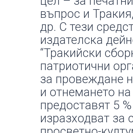
цел – за печатн
въпрос и Тракия,
др. С тези сред
издателска дейн
“Тракийски сбор
патриотични орг
за провеждане н
и отнемането на
предоставят 5 % 
изразходват за 
просветно-култу