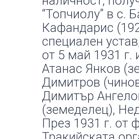
наличност, полу
“Топчиолу” в с.
Кафандарис (192
специален устав
от 5 май 1931 г.
Атанас Янков (з
Димитров (чинов
Димитър Ангелов
(земеделец), Не
През 1931 г. от 
Тракийската орг