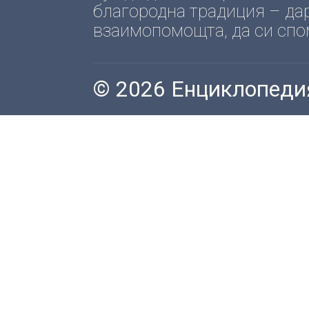
благородна традиция – да
взаимопомощта, да си спомн
© 2026 Енциклопеди