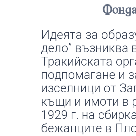
Фонда
Идеята за образ
дело” възниква 
Тракийската орга
подпомагане и з
изселници от За
къщи и имоти в р
1929 г. на сбирк
бежанците в Пло