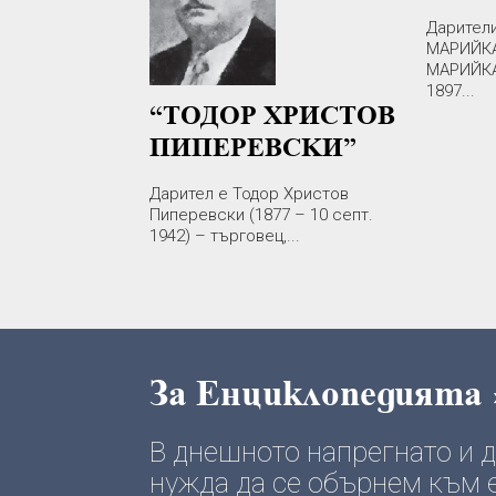
Дарители
МАРИЙКА
МАРИЙКА
1897...
“ТОДОР ХРИСТОВ
ПИПЕРЕВСКИ”
Дарител е Тодор Христов
Пиперевски (1877 – 10 септ.
1942) – търговец,...
За Енциклопедията
В днешното напрегнато и
нужда да се обърнем към е