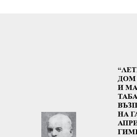
“ЛЕ
ДОМ
И М
ТАБА
ВЪЗ
НА Г
АПР
ГИМ