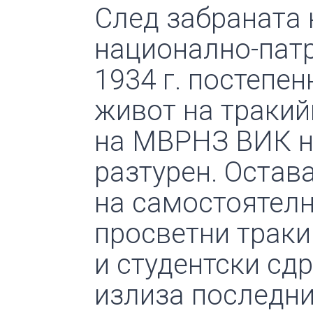
След забраната 
национално-патр
1934 г. постепе
живот на тракийц
на МВРНЗ ВИК н
разтурен. Остав
на самостоятелн
просветни траки
и студентски сд
излиза последния