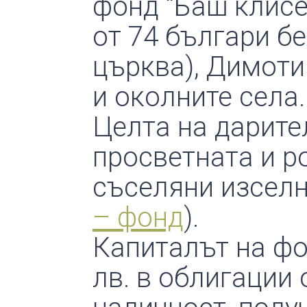
фонд “Баш клисе”
от 74 българи б
църква), Димоти
и околните села
Целта на дарите
просветната и р
съселяни изселн
– фонд
).
Капиталът на фо
лв. в облигации 