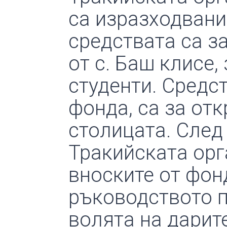
са изразходвани 
средствата са з
от с. Баш клисе,
студенти. Средс
фонда, са за от
столицата. След
Тракийската орг
вноските от фон
ръководството п
волята на дарите