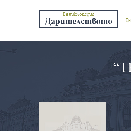
Енциклопедия
Дарителството
Ен
“Т