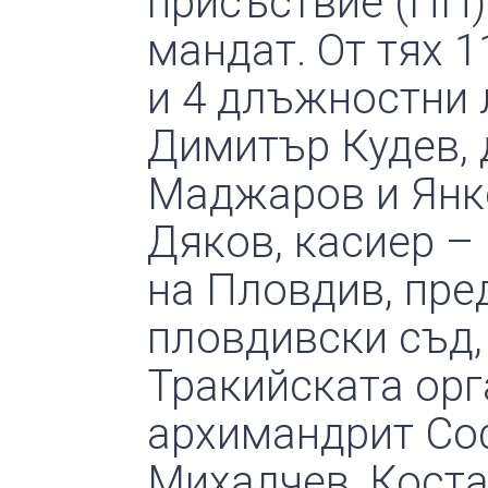
присъствие (ПП)
мандат. От тях 
и 4 длъжностни 
Димитър Кудев,
Маджаров и Янк
Дяков, касиер –
на Пловдив, пре
пловдивски съд,
Тракийската орг
архимандрит Со
Михалчев, Коста