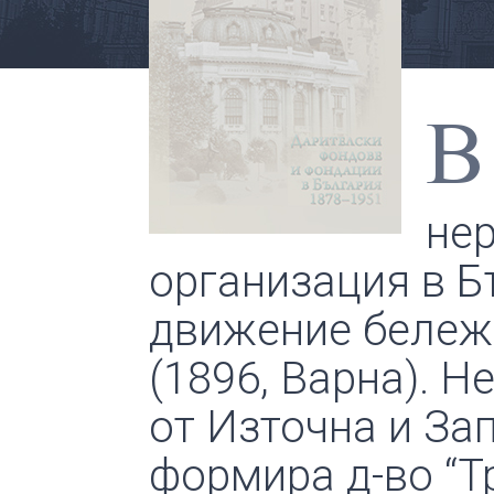
В
нер
организация в Б
движение бе­леж
(1896, Варна). 
от Източна и Зап
формира д-во “Т