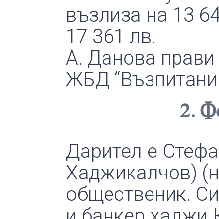
възлиза на 13 647
17 361 лв.
А. Данова прави 
ЖБД “Възпитание
2. Ф
Дарител е Стефа
Хаджикалчов) (не
общественик. Си
и банкер хаджи 