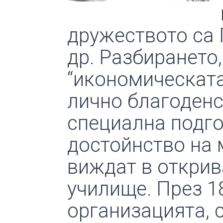
дружеството са 
др. Разбирането, 
“икономическата
лично благоденст
специална подго
достойнство на 
виждат в открив
училище. През 18
организацията, 