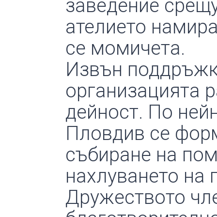
заведение срещу
ателието намира
се момичета.
Извън поддръжка
организацията р
дейност. По нейн
Пловдив се фор
събиране на пом
нахлуването на 
Дружеството чле