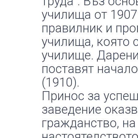
труда”. Въз осн
училища от 1907
правилник и про
училища, която 
училище. Дарени
поставят начало
(1910).
Принос за успеш
заведение оказв
гражданство, на
настоятелството