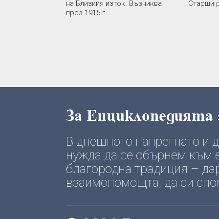
на Близкия изток. Възниква
Старши р
през 1915 г....
За Енциклопедията
В днешното напрегнато и
нужда да се обърнем към е
благородна традиция – да
взаимопомощта, да си спомн