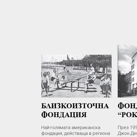
БЛИЗКОИЗТОЧНА
ФОН
ФОНДАЦИЯ
“РО
Най-голямата американска
През 191
фондация, действаща в региона
Джон Де