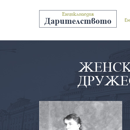
Енциклопедия
Дарителството
Ен
ЖЕНСК
ДРУЖЕ