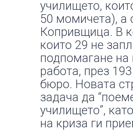
училището, които
50 момичета), а
Копривщица. В к
които 29 не запл
подпомагане на
работа, през 193
бюро. Новата ст
задача да “поем
училището”, като
на криза ги при