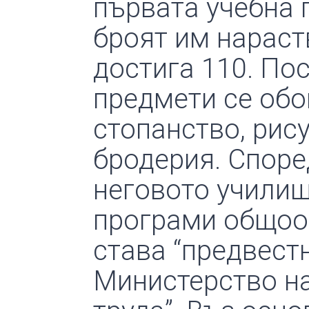
първата учебна 
броят им нараст
достига 110. По
предмети се обог
стопанство, рис
бродерия. Споре
неговото училищ
програми общоо
става “предвест
Министерство на