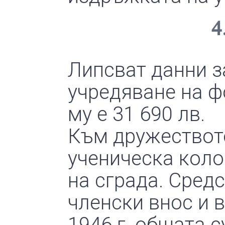
4
Липсват данни з
учредяване на фо
му е 31 690 лв.
Към дружеството
ученическа коло
на сграда. Сред
членски внос и 
1946 г. общата 