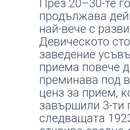
През 20–30-те г
продължава дейн
най-вече с разв
Девическото сто
заведение усъвъ
приема повече де
преминава под 
ценз за прием, 
завършили 3-ти 
следващата 1923