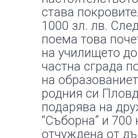
става покровите
1000 зл. лв. Сл
поема това поче
на училището до
частна сграда п
на образованиет
родния си Пловди
подарява на дру
“Съборна” и 700 
отчуждена от дъ