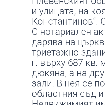
Плевенският об
и улицата, на ко
Константинов”. 
С нотариален акт
дарява на църкв
триетажно здани
г. върху 687 кв.
дюкяна, а на дру
зали. В нея се 
областния съд и
Недвижимият имот