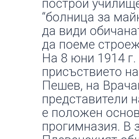
построи училище
“болница за май
да види обичана
да поеме строеж
На 8 юни 1914 г.
присъствието на
Пешев, на Врача
представители н
е положен осно
прогимназия. В 