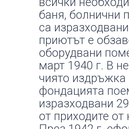
всички необходи
баня, болнични 
са изразходвани 
приютът е обзав
оборудвани поме
март 1940 г. В н
чиято издръжка 
фондацията поема
изразходвани 29
от приходите от 
През 1942 г. еф