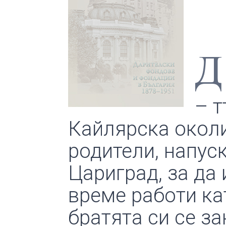
Д
– т
Кайлярска околи
родители, напус
Цариград, за да
време работи ка
братята си се з