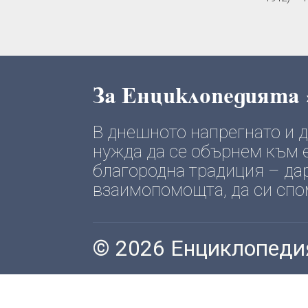
За Енциклопедията
В днешното напрегнато и
нужда да се обърнем към е
благородна традиция – да
взаимопомощта, да си спомн
© 2026 Енциклопеди