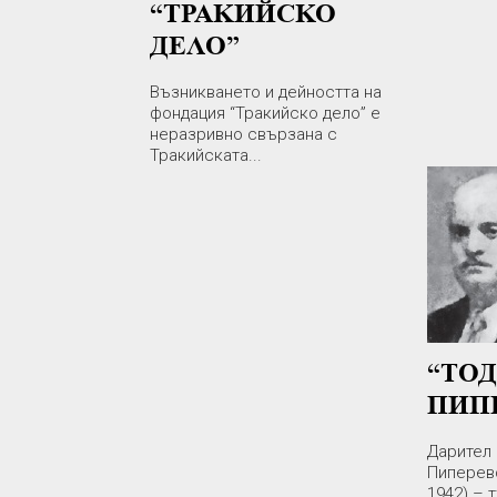
“ТРАКИЙСКО
ДЕЛО”
Възникването и дейността на
фондация “Тракийско дело” е
неразривно свързана с
Тракийската...
“ТО
ПИП
Дарител 
Пиперевс
1942) – т