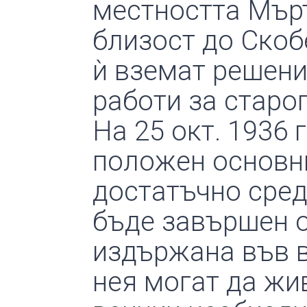
местността Мърт
близост до Скоб
ѝ вземат решени
работи за старо
На 25 окт. 1936 
положен основн
достатъчно сре
бъде завършен о
издържана във в
нея могат да жи