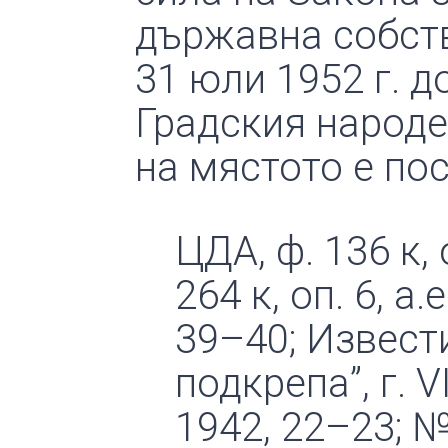
държавна собств
31 юли 1952 г. 
Градския народен
на мястото е по
ЦДА, ф. 136 к, о
264 к, оп. 6, а.
39–40; Извест
подкрепа”, г. V
1942, 22–23; №