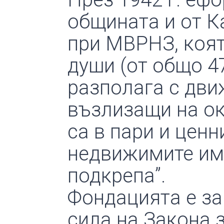
общината и от К
при МВРНЗ, коят
души (от общо 47
разполага с дв
възлизащи на ок.
са в пари и ценн
недвижимите имо
подкрепа”.
Фондацията е зак
сила на Закона 