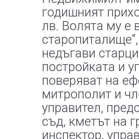
годишният приход
лв. Волята му е 
старопиталище”,
недъгави старци
постройката и у
поверяват на еф
митрополит и чл
управител, пред
съд, кметът на 
инспектор, упра