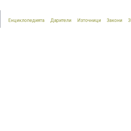
Енциклопедията
Дарители
Източници
Закони
З
Г