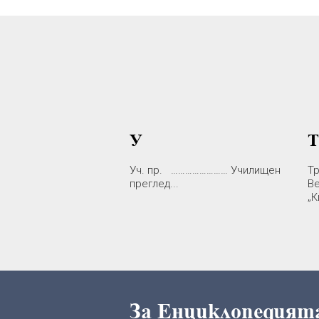
У
Т
Уч. пр. …………………… Училищен
Тр
преглед...
В
„К
За Енциклопедия