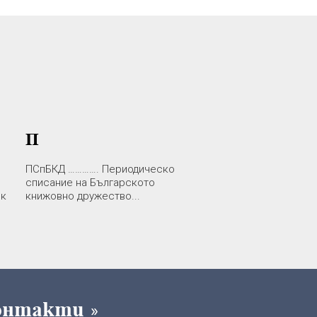
П
ПСпБКД …………. Периодическо
списание на Българското
ик
книжовно дружество...
онтакти