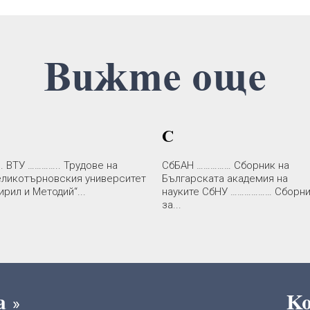
Вижте още
С
. ВТУ ………….. Трудове на
СбБАН …………… Сборник на
еликотърновския университет
Българската академия на
ирил и Методий“...
науките СбНУ ……………… Сборн
за...
та
К