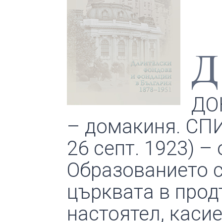
Д
ДО
– домакиня. СП
26 септ. 1923) –
Образованието с
църквата в прод
настоятел, касие