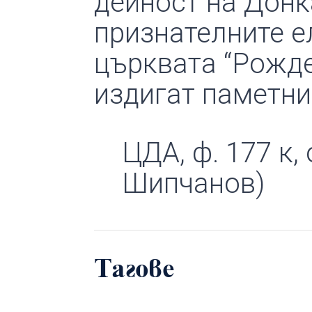
дейност на Донк
признателните е
църквата “Рожде
издигат паметни
ЦДА, ф. 177 к, о
Шипчанов)
Тагове