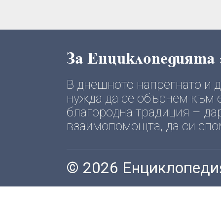
За Енциклопедията
В днешното напрегнато и
нужда да се обърнем към е
благородна традиция – да
взаимопомощта, да си спомн
© 2026 Енциклопеди