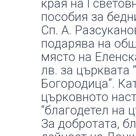
края на І светов
пособия за бедн
Сп. А. Разсукано
подарява на общ
място на Еленск
лв. за църквата
Богородица”. Ка
църковното наст
“благодетел на ц
За добротата, б