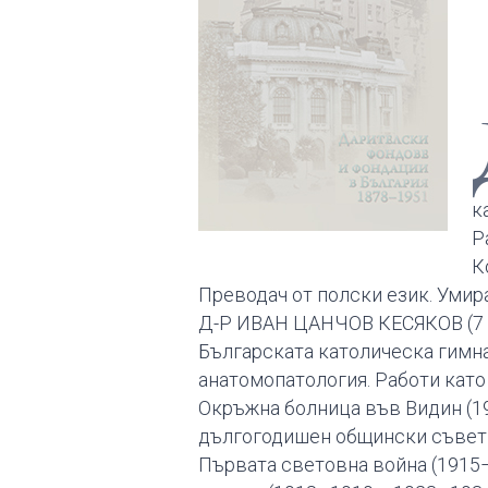
к
Р
К
Преводач от полски език. Умир
Д-Р ИВАН ЦАНЧОВ КЕСЯКОВ (7 я
Българската католическа гимна
анатомопатология. Работи като
Окръжна болница във Видин (19
дългогодишен общински съветни
Първата световна война (1915–