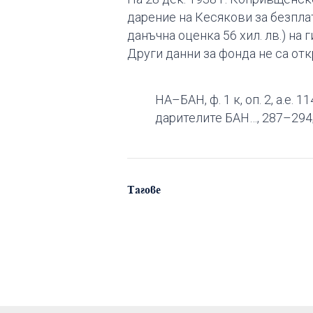
дарение на Кесякови за безплат
данъчна оценка 56 хил. лв.) на 
Други данни за фонда не са отк
НА–БАН, ф. 1 к, оп. 2, а.е. 114
дарителите БАН…, 287–294; Е
Тагове