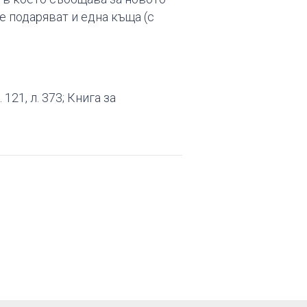
е подаряват и една къща (с
е. 121, л. 373; Книга за