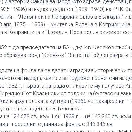
 и автор на Закона за народното здраве, действащ пр
(1935–1936) и подпредседател (1939–1940) на БЧК. Съ
ания – “Летописи на Лекарския съюз в България” и д
пр. 1875 – 1959) – учителка. Родена в Копривщица
а в Копривщица и Пловдив. През целия си живот се 
932 г. до председателя на БАН, д-р Ив. Кесяков съобщ
 образува фонд “Кесяков”. За целта той депозира в Б
одите на фонда да се дават награди за исторически 
ването на народа, както и за трудове, посветени на 
з 1932 г. Първата награда от лихвите му получава Ан
Иридион” от Красински от полски на български език. 
жки върху полската култура (1936), Хр. Вакарелски – 
радата е присъдена на В. Геновска.
на 124 678 лв., към 1 ян. 1939 г. – на 143 240 лв., към 1
криват последните данни за фонда, е 346 346 лв.
кото училищно настоятелство изпраща писмо до МНП,