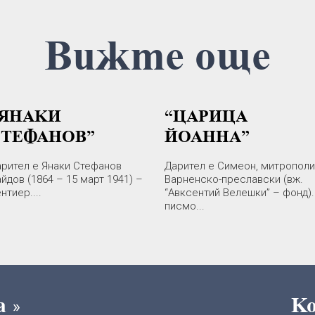
Вижте още
“ЯНАКИ
“ЦАРИЦА
СТЕФАНОВ”
ЙОАННА”
рител е Янаки Стефанов
Дарител е Симеон, митрополи
йдов (1864 – 15 март 1941) –
Варненско-преславски (вж.
нтиер....
“Авксентий Велешки” – фонд).
писмо...
та
К