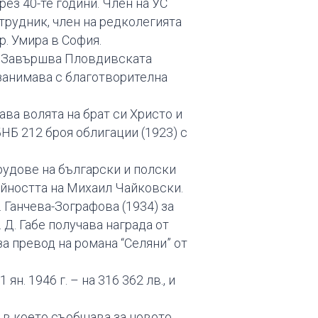
ез 40-те години. Член на УС
трудник, член на редколегията
р. Умира в София.
. Завършва Пловдивската
занимава с благотворителна
ава волята на брат си Христо и
НБ 212 броя облигации (1923) с
трудове на български и полски
дейността на Михаил Чайковски.
. Ганчева-Зографова (1934) за
Д. Габе получава награда от
за превод на романа “Селяни” от
 ян. 1946 г. – на 316 362 лв., и
 в което съобщава за новото