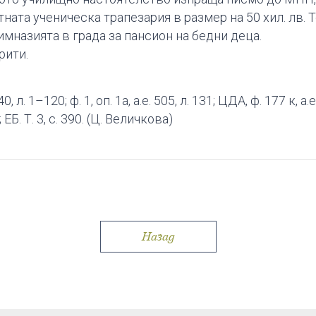
ната ученическа трапезария в размер на 50 хил. лв. Т
гимназията в града за пансион на бедни деца.
рити.
0, л. 1–120; ф. 1, оп. 1а, а.е. 505, л. 131; ЦДА, ф. 177 к, а.
Б. Т. 3, с. 390. (Ц. Величкова)
Назад