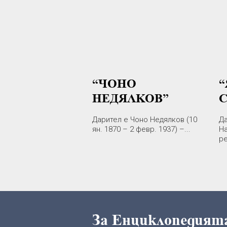
“ЧОНО
НЕДЯЛКОВ”
Дарител е Чоно Недялков (10
Да
ян. 1870 – 2 февр. 1937) –...
На
ре
За Енциклопедия