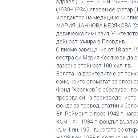
здраве (1918–1919 и 1923–1934)
(1930–1934), главен секретар 
и редактор на медицински спис
МАРИЯ ЦАНЧОВА КЕСЯКОВА (23 а
девическа гимназия. Учителств
дейност. Умира в Пловдив.
С писмо завещание от 18 авг. 1
сестра си Мария Кесякови да се
пазарна стойност 100 хил. лв.
Волята на дарителите е от прих
език, които спомагат за опозна
Фонд “Кесяков” е образуван пре
превода си на произведението “
фонда за превод, статии и беле
Вл. Реймонт, а през 1942 г. наг
Към 1 ян. 1934 г. фондът възлиза 
към 1 ян. 1951 г., когато се от
На 28 дек. 1938 г. Копривщенс