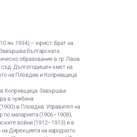
.
 ян. 1934) – юрист. Брат на
 Завършва Българската
ическо образование в гр. Лвов.
 съд. Дългогодишен кмет на
ото на Пловдив и Копривщица.
н в Копривщица. Завършва
ира в чужбина
(1900) в Пловдив. Управител на
р по маларията (1906–1908),
ските войни (1912–1913) и в
р на Дирекцията на народното