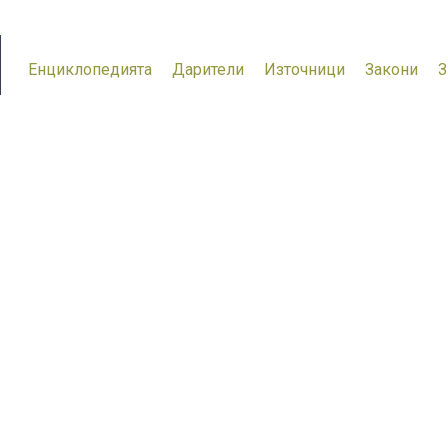
Енциклопедията
Дарители
Източници
Закони
З
“КЕСЯКОВ”