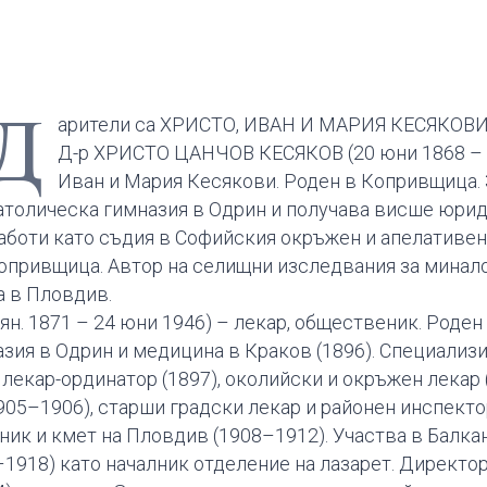
Д
арители са ХРИСТО, ИВАН И МАРИЯ КЕСЯКОВИ
Д-р ХРИСТО ЦАНЧОВ КЕСЯКОВ (20 юни 1868 – 10
Иван и Мария Кесякови. Роден в Копривщица.
атолическа гимназия в Одрин и получава висше юрид
аботи като съдия в Софийския окръжен и апелативен
опривщица. Автор на селищни изследвания за минал
а в Пловдив.
н. 1871 – 24 юни 1946) – лекар, общественик. Роде
зия в Одрин и медицина в Краков (1896). Специализ
 лекар-ординатор (1897), околийски и окръжен лекар 
05–1906), старши градски лекар и районен инспекто
к и кмет на Пловдив (1908–1912). Участва в Балкан
1918) като началник отделение на лазарет. Директо