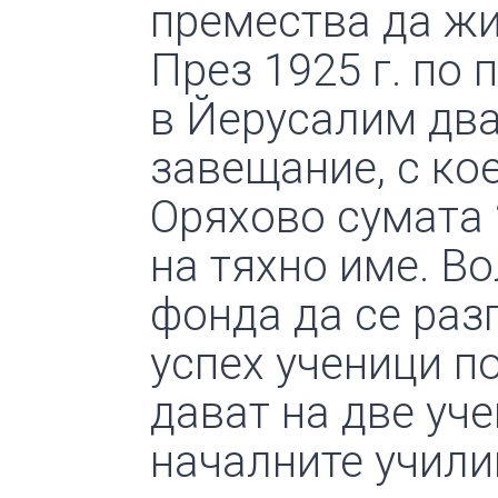
премества да жи
През 1925 г. по
в Йерусалим дв
завещание, с ко
Оряхово сумата 
на тяхно име. Во
фонда да се раз
успех ученици по
дават на две уч
началните училищ