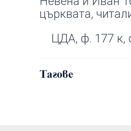
Невена и Иван Т
църквата, читал
ЦДА, ф. 177 к, о
Тагове