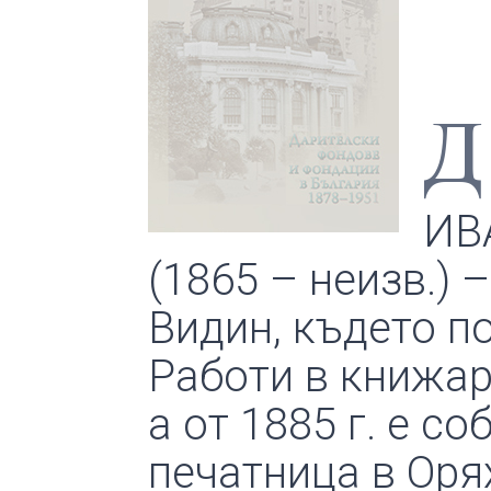
Д
ИВ
(1865 – неизв.) 
Видин, където п
Работи в книжар
а от 1885 г. е с
печатница в Оря