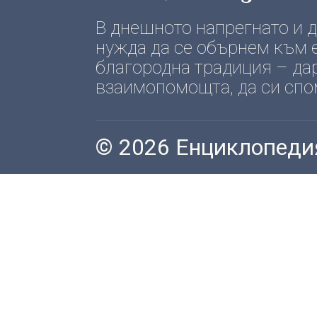
В днешното напрегнато и
нужда да се обърнем към е
благородна традиция – да
взаимопомощта, да си спомн
© 2026 Енциклопеди