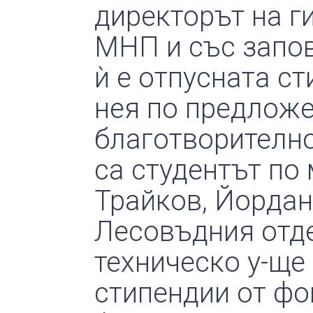
директорът на г
МНП и със запове
ѝ е отпусната ст
нея по предложе
благотворително
са студентът по
Трайков, Йордан
Лесовъдния отд
техническо у-ще 
стипендии от фо