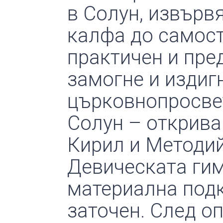
в Солун, извървя
калфа до самост
практичен и пре
замогне и издигн
църковнопросвет
Солун – откриван
Кирил и Методий
Девическата гимн
материална подкр
заточен. След о