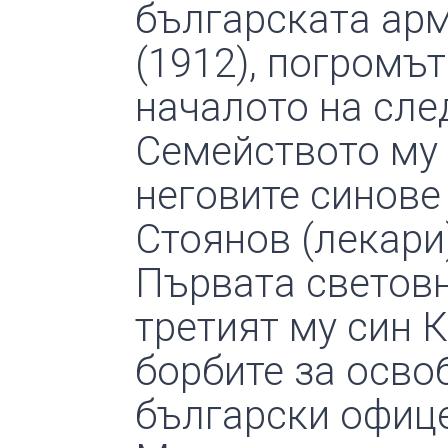
българската арм
(1912), погромът
началото на сле
Семейството му 
неговите синове 
Стоянов (лекари)
Първата световн
третият му син 
борбите за осв
български офице