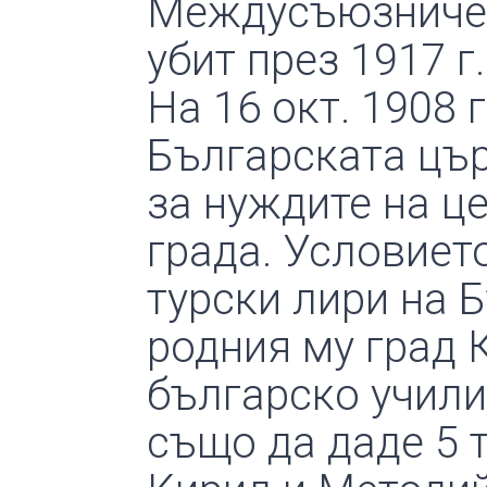
Междусъюзничес
убит през 1917 г.
На 16 окт. 1908 
Българската цъ
за нуждите на ц
града. Условието
турски лири на 
родния му град 
българско учили
също да даде 5 т