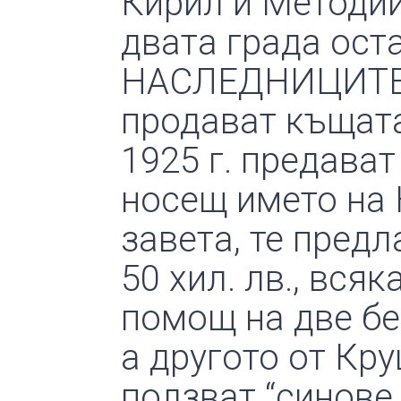
Кирил и Методий
двата града ост
НАСЛЕДНИЦИТЕ м
продават къщата
1925 г. предава
носещ името на 
завета, те предл
50 хил. лв., вся
помощ на две бе
а другото от Кр
ползват “синове