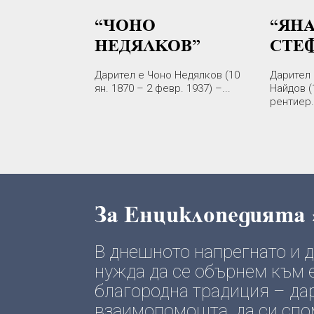
“ЧОНО
“ЯН
НЕДЯЛКОВ”
СТЕ
Дарител е Чоно Недялков (10
Дарител 
ян. 1870 – 2 февр. 1937) –...
Найдов (
рентиер..
За Енциклопедията
В днешното напрегнато и
нужда да се обърнем към е
благородна традиция – да
взаимопомощта, да си спомн