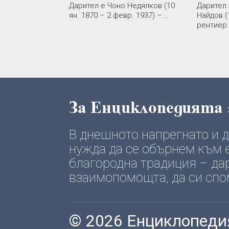
Дарител е Чоно Недялков (10
Дарител 
ян. 1870 – 2 февр. 1937) –...
Найдов (
рентиер..
За Енциклопедията
В днешното напрегнато и
нужда да се обърнем към е
благородна традиция – да
взаимопомощта, да си спомн
© 2026 Енциклопеди