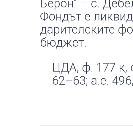
Берон” – с. Дебе
Фондът е ликвид
дарителските ф
бюджет.
ЦДА, ф. 177 к, о
62–63; а.е. 496,