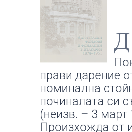
Д
Пок
прави дарение о
номинална стойно
починалата си с
(неизв. – 3 март
Произхожда от и