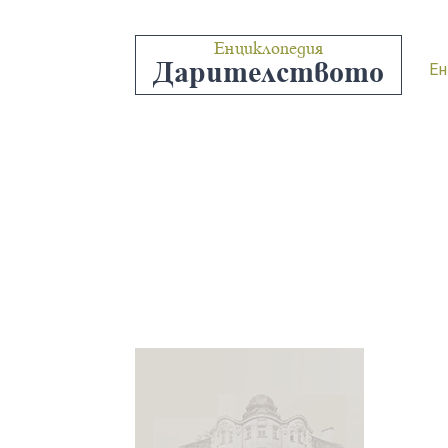
Енциклопедия
Дарителството
Ен
“ПО
Г