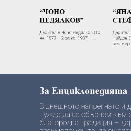
“ЧОНО
“ЯН
НЕДЯЛКОВ”
СТЕ
Дарител е Чоно Недялков (10
Дарител 
ян. 1870 – 2 февр. 1937) –...
Найдов (
рентиер..
За Енциклопедията
В днешното напрегнато и
нужда да се обърнем към е
благородна традиция – да
взаимопомощта, да си спомн