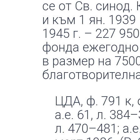
се от Св. синод
и към 1 ян. 1939 
1945 г. – 227 950
фонда ежегодно 
в размер на 7500
благотворителна
ЦДА, ф. 791 к, 
а.е. 61, л. 384–
л. 470–481; а.е