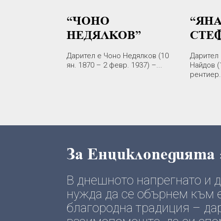
“ЧОНО
“ЯН
НЕДЯЛКОВ”
СТЕ
Дарител е Чоно Недялков (10
Дарител 
ян. 1870 – 2 февр. 1937) –...
Найдов (
рентиер..
За Енциклопедията
В днешното напрегнато и
нужда да се обърнем към е
благородна традиция – да