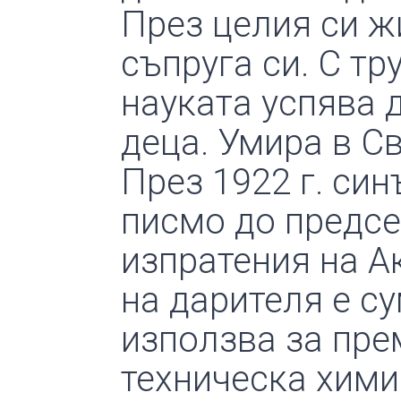
През целия си ж
съпруга си. С тр
науката успява 
деца. Умира в С
През 1922 г. си
писмо до предс
изпратения на Ак
на дарителя е с
използва за пре
техническа хими