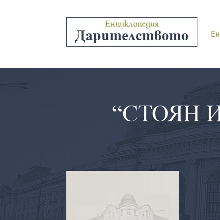
Енциклопедия
Дарителството
Ен
“СТОЯН 