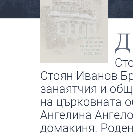
Д
Сто
Стоян Иванов Бр
занаятчия и общ
на църковната о
Ангелина Ангело
домакиня. Роден