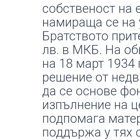
собственост на 
намираща се на 
Братството прит
лв. в МКБ. На о
на 18 март 1934 
решение от недв
да се основе фо
изпълнение на ц
подпомага матер
поддържа у тях 