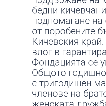
бедни кичевчани
подпомагане на 
от поробените б
Кичевския край.
влог в гарантир
Фондацията се у
Общото годишно
с тригодишен ма
членове на брат
женската дружб