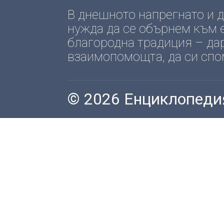
В днешното напрегнато и
нужда да се обърнем към е
благородна традиция – да
взаимопомощта, да си спомн
© 2026 Енциклопеди