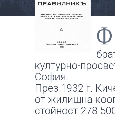
Ф
бра
културно-просве
София.
През 1932 г. Ки
от жилищна кооп
стойност 278 500