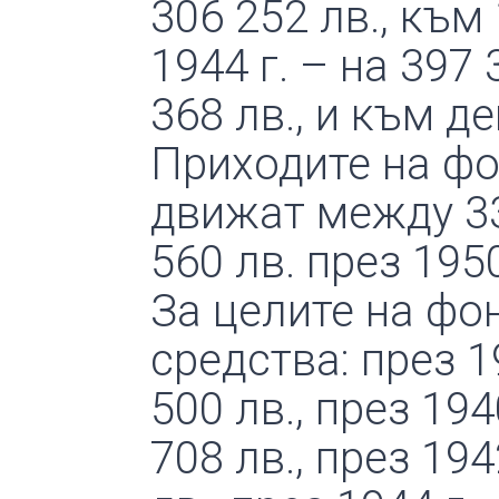
306 252 лв., към 
1944 г. – на 397 
368 лв., и към де
Приходите на фо
движат между 33 
560 лв. през 1950
За целите на фо
средства: през 19
500 лв., през 194
708 лв., през 194