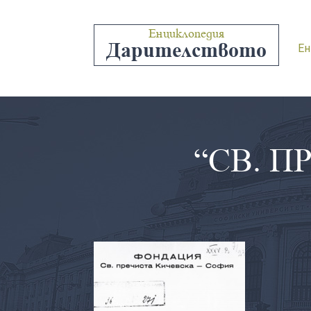
Енциклопедия
Дарителството
Ен
“СВ. П