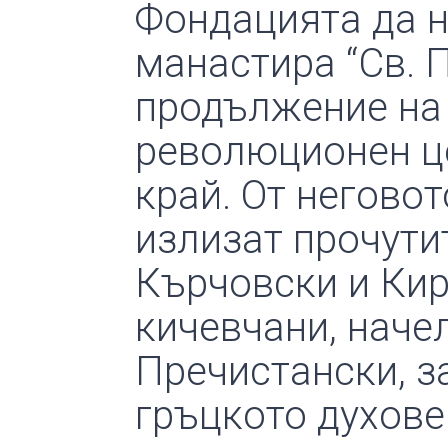
Фондацията да н
манастира “Св. П
продължение на 
революционен це
край. От неговот
излизат прочут
Кърчовски и Кири
кичевчани, наче
Пречистански, з
гръцкото духове