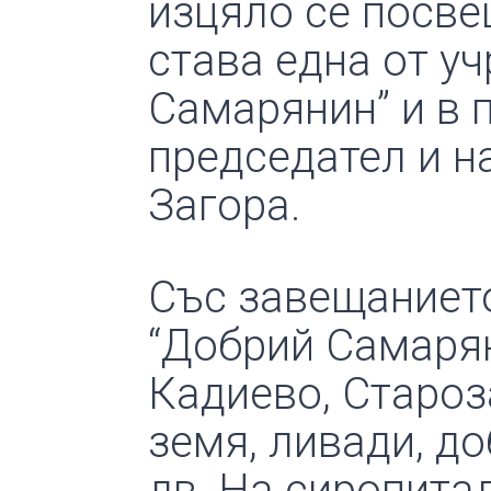
изцяло се посве
става една от уч
Самарянин” и в 
председател и н
Загора.
Със завещанието
“Добрий Самарян
Кадиево, Староз
земя, ливади, до
лв. На сиропита