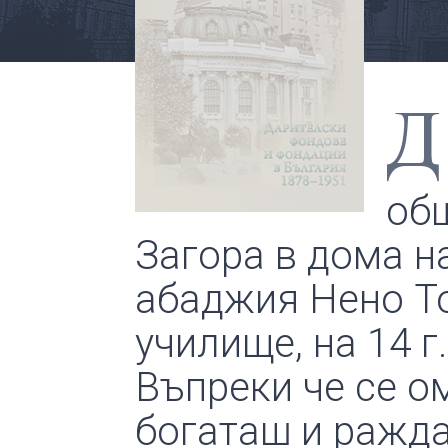
Д
общ
Загора в дома н
абаджия Нено Т
училище, на 14 г
Въпреки че се о
богаташ и ражда