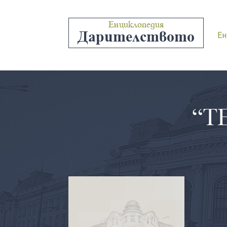
Енциклопедия
Дарителството
Ен
“Т