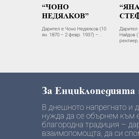
“ЧОНО
“ЯН
НЕДЯЛКОВ”
СТЕ
Дарител е Чоно Недялков (10
Дарител 
ян. 1870 – 2 февр. 1937) –...
Найдов (
рентиер..
За Енциклопедията
В днешното напрегнато и
нужда да се обърнем към е
благородна традиция – да
взаимопомощта, да си спомн