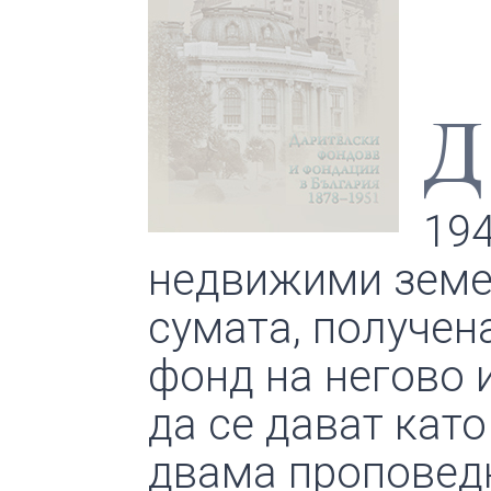
Д
194
недвижими земе
сумата, получен
фонд на негово 
да се дават кат
двама проповедн