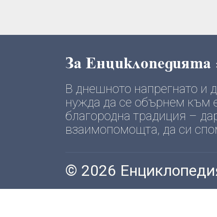
За Енциклопедията
В днешното напрегнато и
нужда да се обърнем към е
благородна традиция – да
взаимопомощта, да си спомн
© 2026 Енциклопеди