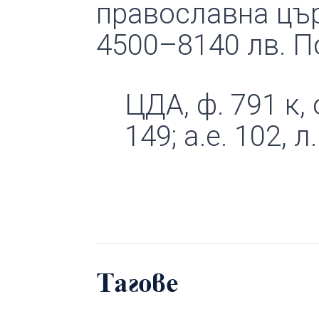
православна цър
4500–8140 лв. П
ЦДА, ф. 791 к, оп
149; а.е. 102, л.
Тагове