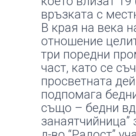
което влизат 19 
връзката с мест
В края на века 
отношение целит
три поредни про
част, като се съ
просветната дей
подпомага бедни
също – бедни вд
занаятчийница” 
д-во “Радост” у