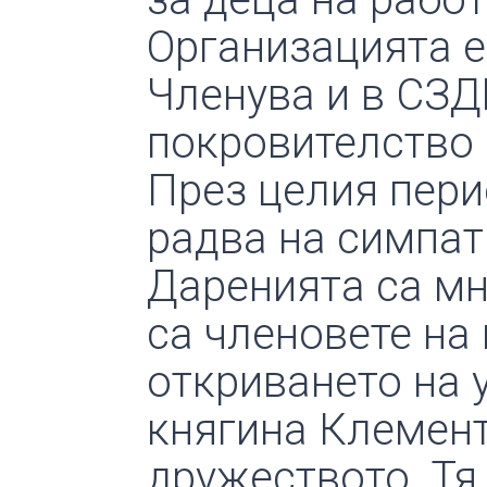
Организацията е
Членува и в СЗД
покровителство 
През целия пери
радва на симпат
Даренията са мн
са членовете на
откриването на 
княгина Клемент
дружеството. Тя