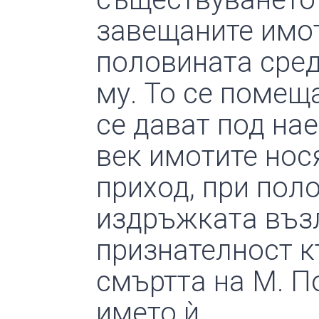
завещаните имот
половината сред
му. То се помещ
се дават под нае
век имотите нося
приход, при пол
издръжката възли
признателност к
смъртта на М. П
името ѝ.