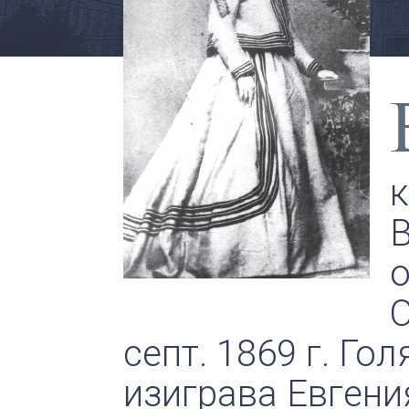
к
В
о
О
септ. 1869 г. Го
изиграва Евгени