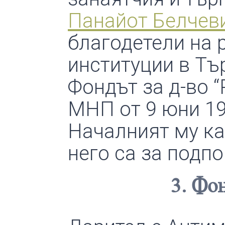
Панайот Белчев
благодетели на 
институции в Тъ
Фондът за д-во “
МНП от 9 юни 191
Началният му кап
него са за подп
3. Ф