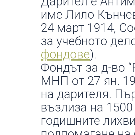
Дарител е Антим
име Лило Кънчев)
24 март 1914, С
за учебното дело
фондове
).
Фондът за д-во “
МНП от 27 ян. 19
на дарителя. Пъ
възлиза на 1500
годишните лихви
подпомагане на 