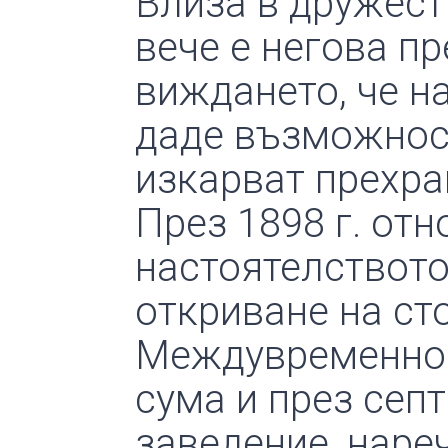
Влиза в дружеств
вече е негова п
виждането, че н
даде възможност
изкарват прехра
През 1898 г. отн
настоятелството
откриване на ст
Междувременно 
сума и през септ
заведение, нареч