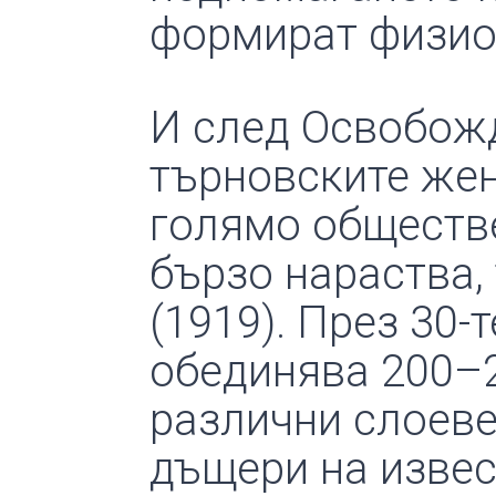
формират физио
И след Освобож
търновските жен
голямо обществе
бързо нараства, 
(1919). През 30-
обединява 200–
различни слоеве
дъщери на извес