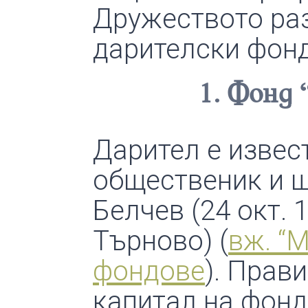
Дружеството раз
дарителски фонд
1. Фонд 
Дарител е извес
общественик и 
Белчев (24 окт. 
Търново) (
вж. “
фондове
). Прав
капитал на фонда