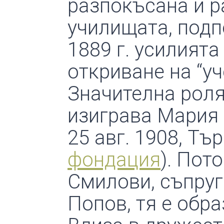
разпокъсана и р
училищата, подп
1889 г. усилията
откриване на “у
Значителна роля
изиграва Мария 
25 авг. 1908, Тър
фондация
). Пот
Смилови, съпруг
Попов, тя е обр