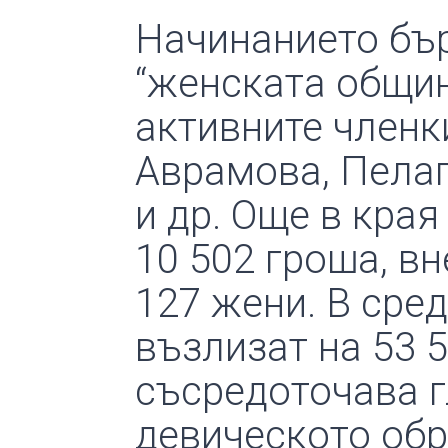
Начинанието бър
“женската общин
активните членк
Аврамова, Пелаг
и др. Още в края
10 502 гроша, в
127 жени. В сред
възлизат на 53 
съсредоточава г
девическото обр