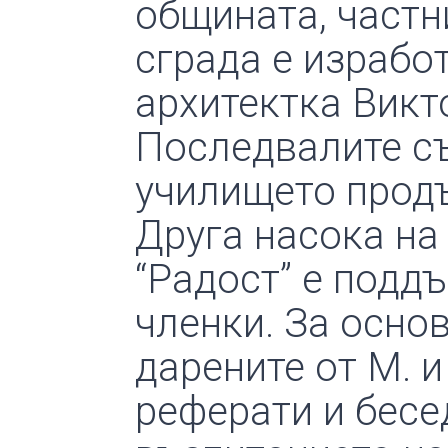
общината, частн
сграда е израбо
архитектка Викт
Последвалите съ
училището прод
Друга насока на
“Радост” е подд
членки. За осно
дарените от М. и
реферати и бесе