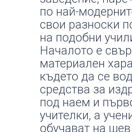
по най-модернит
свои разноски п
на подобни учил
Началото е свър
материален хара
където да се во
средства за изд
под наем и първ
учителки, а учен
обучават на шев