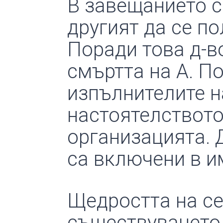
В завещанието с
другият да се по
Поради това д-в
смъртта на А. По
изпълнителите н
настоятелството
организацията.
са включени в и
Щедростта на с
съществуването 