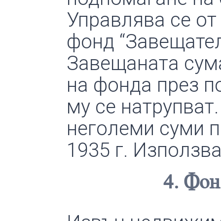
Управлява се от
фонд “Завещател
Завещаната сума
на фонда през п
му се натрупват.
неголеми суми п
1935 г. Използв
4. Фо