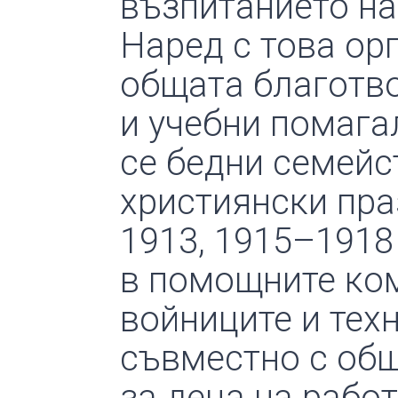
възпитанието на 
Наред с това ор
общата благотво
и учебни помага
се бед­ни семей
християнски пра
1913, 1915–1918
в помощните ком
войниците и техн
съвместно с общ
за деца на работ