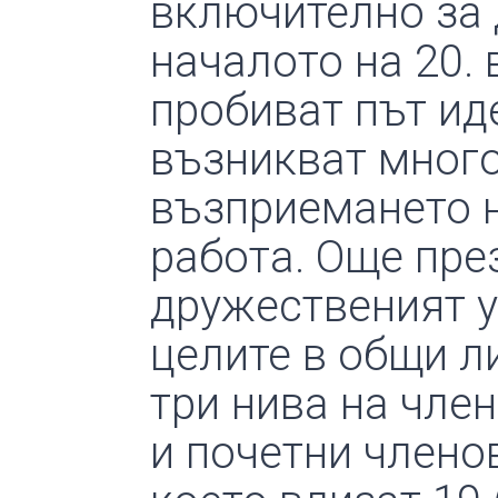
включително за 
началото на 20. 
пробиват път ид
възникват много
възприемането н
работа. Още пре
дружественият у
целите в общи л
три нива на чле
и почетни члено